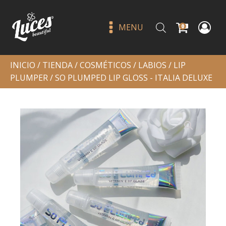
MENU
0
INICIO
/
TIENDA
/
COSMÉTICOS
/
LABIOS
/
LIP
PLUMPER
/ SO PLUMPED LIP GLOSS - ITALIA DELUXE
Delineador líquido glitter 03-
saniye
Q
15.00
+
ADD