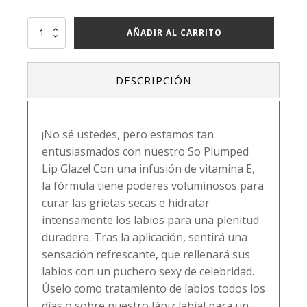
SO
AÑADIR AL CARRITO
PLUMPED
LIP
GLOSS
DESCRIPCIÓN
-
ITALIA
DELUXE
cantidad
¡No sé ustedes, pero estamos tan
entusiasmados con nuestro So Plumped
Lip Glaze! Con una infusión de vitamina E,
la fórmula tiene poderes voluminosos para
curar las grietas secas e hidratar
intensamente los labios para una plenitud
duradera. Tras la aplicación, sentirá una
sensación refrescante, que rellenará sus
labios con un puchero sexy de celebridad.
Úselo como tratamiento de labios todos los
días o sobre nuestro lápiz labial para un