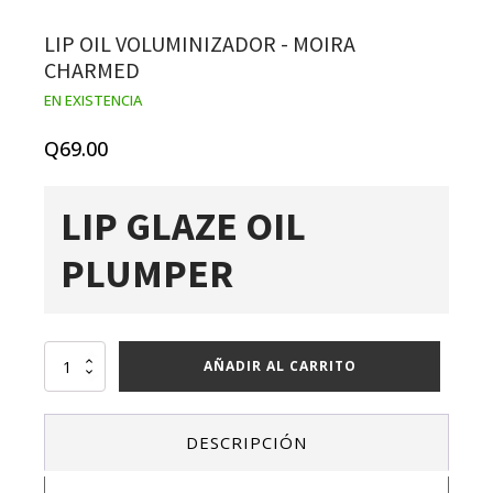
LIP OIL VOLUMINIZADOR - MOIRA
CHARMED
EN EXISTENCIA
Q
69.00
LIP GLAZE OIL
PLUMPER
Lip
AÑADIR AL CARRITO
oil
voluminizador
-
DESCRIPCIÓN
moira
charmed
cantidad