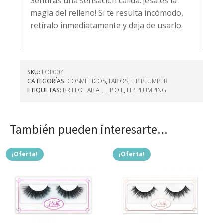
Sentirás una sensación cálida: ¡esa es la
magia del relleno! Si te resulta incómodo,
retíralo inmediatamente y deja de usarlo.
SKU:
LOP004
CATEGORÍAS:
COSMÉTICOS
,
LABIOS
,
LIP PLUMPER
ETIQUETAS:
BRILLO LABIAL
,
LIP OIL
,
LIP PLUMPING
También pueden interesarte...
¡Oferta!
¡Oferta!