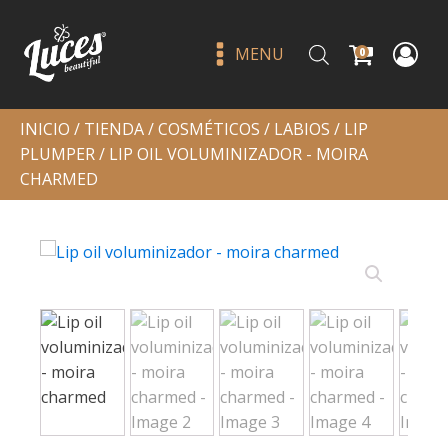
MENU
0
INICIO
/
TIENDA
/
COSMÉTICOS
/
LABIOS
/
LIP
PLUMPER
/ LIP OIL VOLUMINIZADOR - MOIRA
CHARMED
WHIPPED - 11 ULTRA DAZZLE
LIPGLOSS
Q
49.00
+
ADD