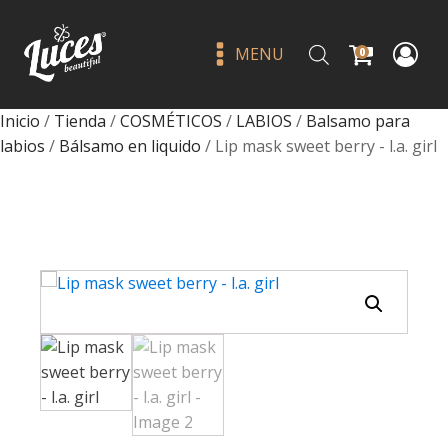
MENU
0
Inicio
/
Tienda
/
COSMÉTICOS
/
LABIOS
/
Balsamo para
labios
/
Bálsamo en liquido
/ Lip mask sweet berry - l.a. girl
Face powder brush 214 - amor
us
Q
69.00
+
ADD