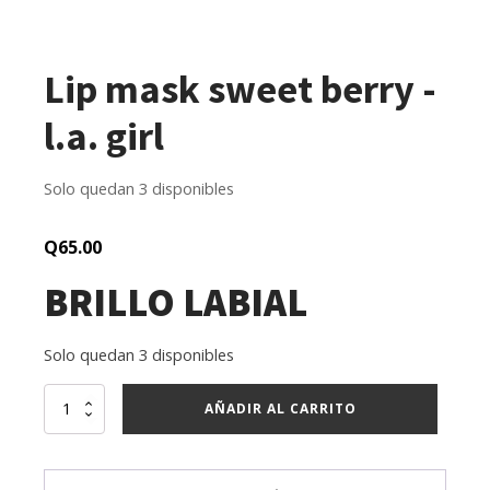
Lip mask sweet berry -
l.a. girl
Solo quedan 3 disponibles
Q
65.00
BRILLO LABIAL
Solo quedan 3 disponibles
Lip
AÑADIR AL CARRITO
mask
sweet
berry
-