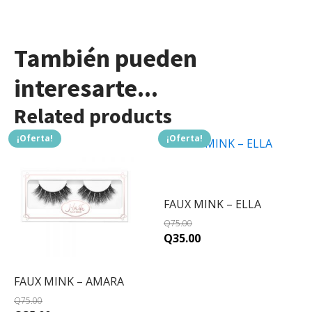
También pueden
interesarte...
Related products
¡Oferta!
¡Oferta!
FAUX MINK – ELLA
Q
75.00
Original
Current
Q
35.00
price
price
was:
is:
FAUX MINK – AMARA
Q75.00.
Q35.00.
Q
75.00