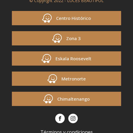
© Copyright 2022 - LUCES BEAUTIFUL
Centro Histórico
Zona 3
Eskala Roosevelt
Metronorte
Chimaltenango
Términos y condiciones