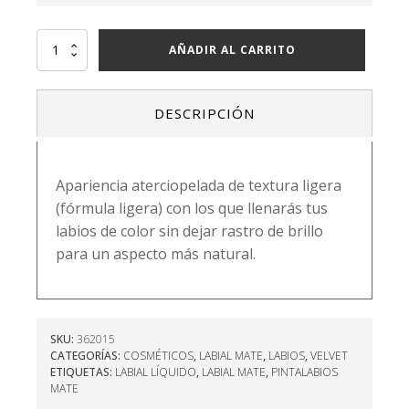
TINTA
AÑADIR AL CARRITO
MATE
15
FIDELIDAD
DESCRIPCIÓN
cantidad
Apariencia aterciopelada de textura ligera
(fórmula ligera) con los que llenarás tus
labios de color sin dejar rastro de brillo
para un aspecto más natural.
SKU:
362015
CATEGORÍAS:
COSMÉTICOS
,
LABIAL MATE
,
LABIOS
,
VELVET
ETIQUETAS:
LABIAL LÍQUIDO
,
LABIAL MATE
,
PINTALABIOS
MATE