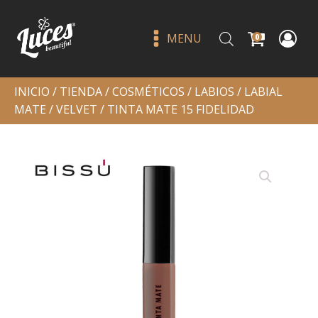
MENU
0
INICIO
/
TIENDA
/
COSMÉTICOS
/
LABIOS
/
LABIAL
MATE
/
VELVET
/ TINTA MATE 15 FIDELIDAD
Sombra individual 85 vintage -
bissu
Q
29.00
+
ADD