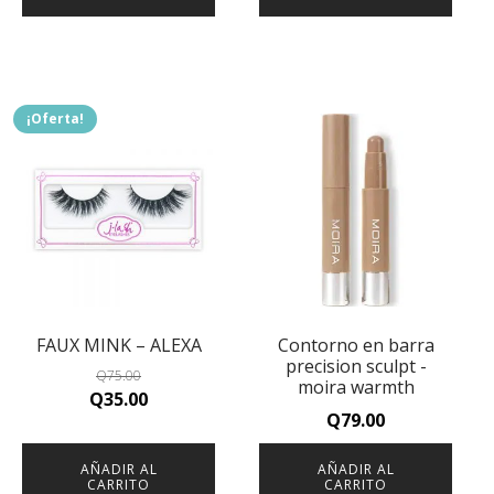
Q75.00.
Q35.00.
¡Oferta!
FAUX MINK – ALEXA
Contorno en barra
precision sculpt -
Q
75.00
moira warmth
Original
Current
Q
35.00
Q
79.00
price
price
was:
is:
AÑADIR AL
AÑADIR AL
Q75.00.
Q35.00.
CARRITO
CARRITO