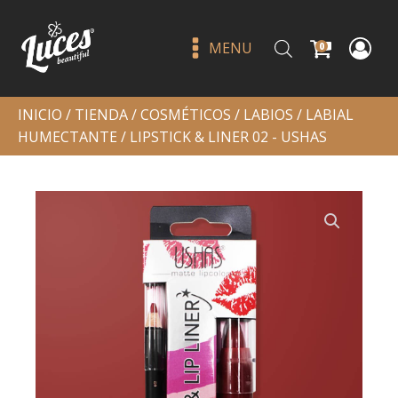
MENU
0
INICIO
/
TIENDA
/
COSMÉTICOS
/
LABIOS
/
LABIAL
HUMECTANTE
/ LIPSTICK & LINER 02 - USHAS
Riding solo single shadow
galaxy crushin - beauty
creations
Q
49.00
+
ADD