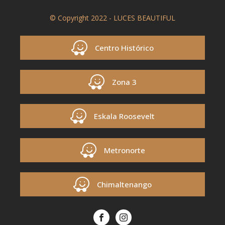
© Copyright 2022 - LUCES BEAUTIFUL
Centro Histórico
Zona 3
Eskala Roosevelt
Metronorte
Chimaltenango