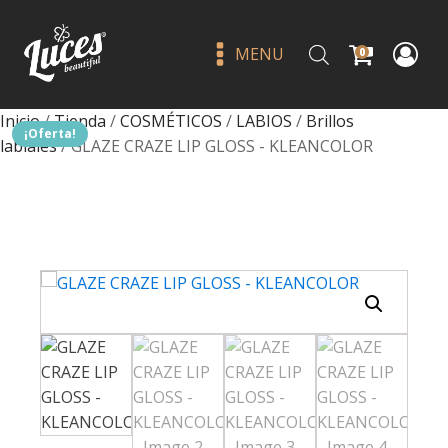
MENU
0
Inicio
/
Tienda
/
COSMÉTICOS
/
LABIOS
/
Brillos
¡Oferta!
labiales
/ GLAZE CRAZE LIP GLOSS - KLEANCOLOR
Bye filtter pink cloud - beauty
creations
Q
79.00
+
ADD