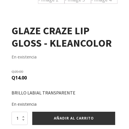
GLAZE CRAZE LIP
GLOSS - KLEANCOLOR
En existencia
Q
20.00
Original
Current
Q
14.00
price
price
was:
is:
BRILLO LABIAL TRANSPARENTE
Q20.00.
Q14.00.
En existencia
GLAZE
AÑADIR AL CARRITO
CRAZE
LIP