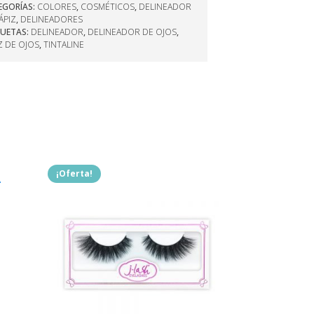
EGORÍAS:
COLORES
,
COSMÉTICOS
,
DELINEADOR
ÁPIZ
,
DELINEADORES
QUETAS:
DELINEADOR
,
DELINEADOR DE OJOS
,
Z DE OJOS
,
TINTALINE
¡Oferta!
t