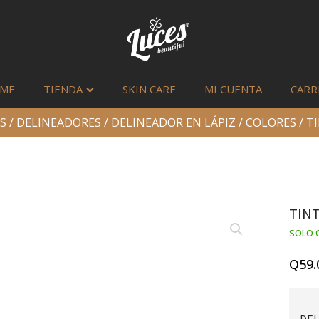
ME
TIENDA
SKIN CARE
MI CUENTA
CARR
S
/
DELINEADORES
/
DELINEADOR EN LÁPIZ
/
COLORES
/ T
TINT
SOLO 
Q
59.