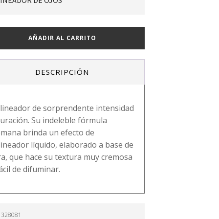
INEADOR DE OJOS
INE
AÑADIR AL CARRITO
DESCRIPCIÓN
ad
lineador de sorprendente intensidad
duración. Su indeleble fórmula
emana brinda un efecto de
lineador líquido, elaborado a base de
ra, que hace su textura muy cremosa
ácil de difuminar.
:
328081