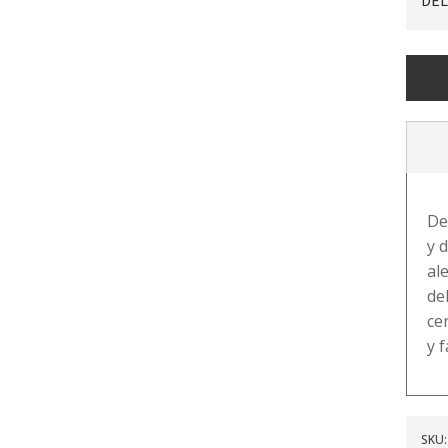
DEL
TINTAL
OJOS
11
JADE
-
BISSÚ
cantid
De
y 
al
de
ce
y f
SKU