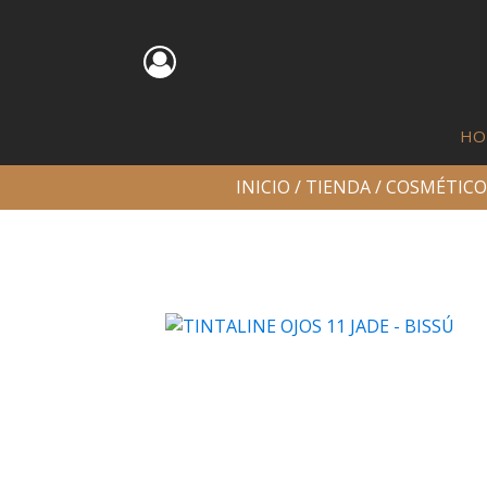
HO
INICIO
/
TIENDA
/
COSMÉTICO