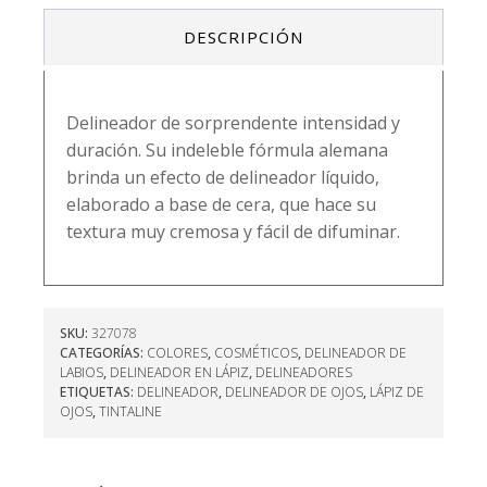
ROJO
1 ×
Matte black liquid
×
DESCRIPCIÓN
-
eyeliner - italia deluxe
Q
35.00
BISSÚ
cantidad
1 ×
Lápiz delineador black
×
Delineador de sorprendente intensidad y
- italia deluxe
Q
15.00
duración. Su indeleble fórmula alemana
1 ×
brinda un efecto de delineador líquido,
TIMELESS SETTING
×
POWER - MOIRA
Q
95.00
elaborado a base de cera, que hace su
textura muy cremosa y fácil de difuminar.
1 ×
Treble glow starstruck
×
- kleancolor
Q
17.50
1 ×
Set de labiales matte
×
SKU:
327078
- Italia deluxe
Q
175.00
CATEGORÍAS:
COLORES
,
COSMÉTICOS
,
DELINEADOR DE
LABIOS
,
DELINEADOR EN LÁPIZ
,
DELINEADORES
1 ×
ETIQUETAS:
DELINEADOR
,
DELINEADOR DE OJOS
,
LÁPIZ DE
BANANA POWDER -
×
OJOS
,
TINTALINE
BEAUTY CREATIONS
Q
45.00
1 ×
Loose setting powder
×