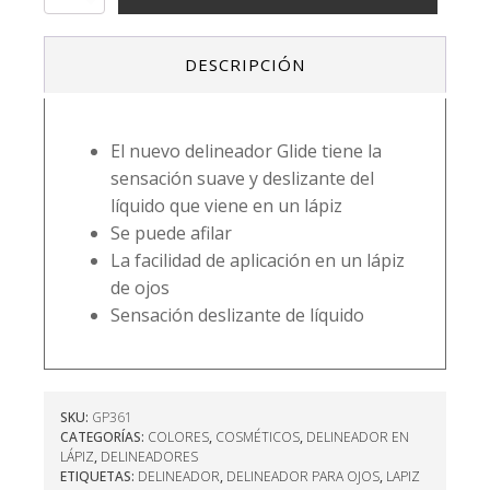
gel
eyeliner
limelight
DESCRIPCIÓN
-
l.a.
girl
cantidad
El nuevo delineador Glide tiene la
sensación suave y deslizante del
líquido que viene en un lápiz
Se puede afilar
La facilidad de aplicación en un lápiz
de ojos
Sensación deslizante de líquido
SKU:
GP361
CATEGORÍAS:
COLORES
,
COSMÉTICOS
,
DELINEADOR EN
LÁPIZ
,
DELINEADORES
ETIQUETAS:
DELINEADOR
,
DELINEADOR PARA OJOS
,
LAPIZ