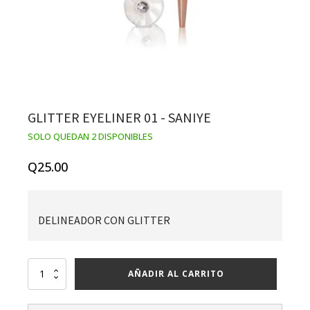
GLITTER EYELINER 01 - SANIYE
SOLO QUEDAN 2 DISPONIBLES
Q
25.00
DELINEADOR CON GLITTER
Glitter
AÑADIR AL CARRITO
eyeliner
01
-