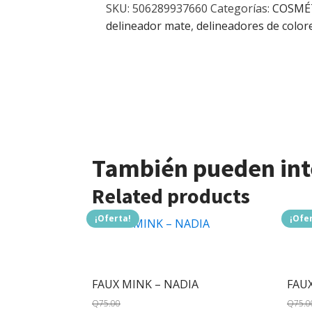
SKU:
506289937660
Categorías:
COSMÉ
delineador mate
,
delineadores de color
También pueden inte
Related products
¡Oferta!
¡Ofe
FAUX MINK – NADIA
FAUX
Q
75.00
Q
75.0