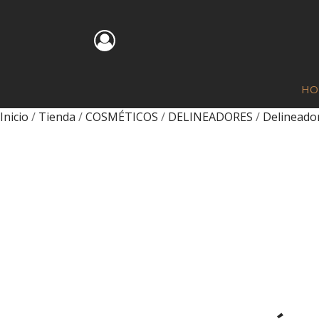
HO
Inicio
/
Tienda
/
COSMÉTICOS
/
DELINEADORES
/
Delineador