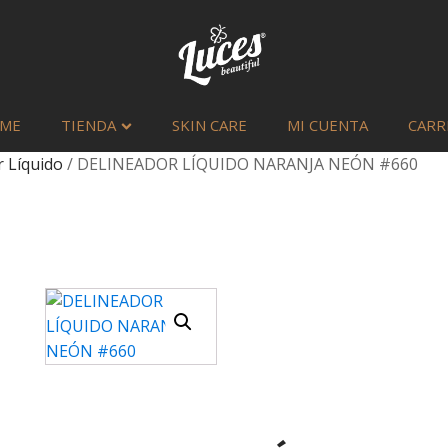
ME
TIENDA
SKIN CARE
MI CUENTA
CARR
 Líquido
/ DELINEADOR LÍQUIDO NARANJA NEÓN #660