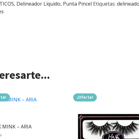
TICOS
,
Delineador Líquido
,
Punta Pincel
Etiquetas:
delineado
es
resarte...
rta!
¡Oferta!
 MINK – ARIA
0