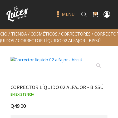
MENU
0
ICIO
/
TIENDA
/
COSMÉTICOS
/
CORRECTORES
/
CORRECTO
QUIDOS
/ CORRECTOR LÍQUIDO 02 ALFAJOR - BISSÚ
Dip it eyeliner - italia deluxe
CORRECTOR LÍQUIDO 02 ALFAJOR - BISSÚ
Q
29.00
+
ADD
EN EXISTENCIA
Q
49.00