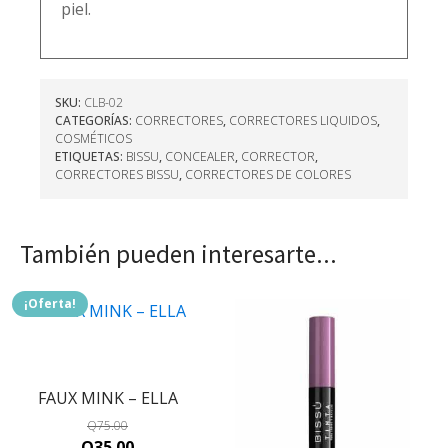
piel.
SKU:
CLB-02
CATEGORÍAS:
CORRECTORES
,
CORRECTORES LIQUIDOS
,
COSMÉTICOS
ETIQUETAS:
BISSU
,
CONCEALER
,
CORRECTOR
,
CORRECTORES BISSU
,
CORRECTORES DE COLORES
También pueden interesarte...
¡Oferta!
FAUX MINK – ELLA
Q
75.00
Original
Current
Q
35.00