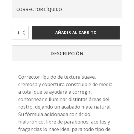
CORRECTOR LÍQUIDO
Corrector
AÑADIR AL CARRITO
líquido
02
alfajor
DESCRIPCIÓN
-
bissú
cantidad
Corrector líquido de textura suave,
cremosa y cobertura construible de media
a total que te ayudará a corregir,
contornear e iluminar distintas áreas del
rostro, dejando un acabado mate natural.
Su fórmula adicionada con ácido
hialurónico, libre de parabenos, aceites y
fragancias lo hace ideal para todo tipo de