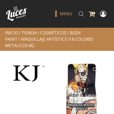
MENU
0
INICIO
/
TIENDA
/
COSMÉTICOS
/
BODY
PAINT
/ MAQUILLAJE ARTÍSTICO X 6 COLORES
METALICOS 8G.
Flawless stay liquid contour
sculpt up - beauty creations
Q
75.00
+
ADD