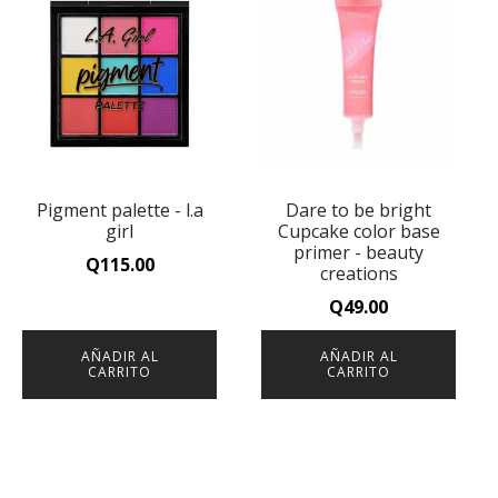
Pigment palette - l.a
Dare to be bright
girl
Cupcake color base
primer - beauty
Q
115.00
creations
Q
49.00
AÑADIR AL
AÑADIR AL
CARRITO
CARRITO