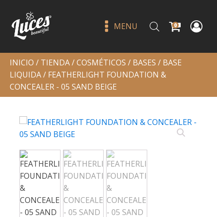
MENU
0
INICIO
/
TIENDA
/
COSMÉTICOS
/
BASES
/
BASE
LIQUIDA
/ FEATHERLIGHT FOUNDATION &
CONCEALER - 05 SAND BEIGE
Set de gloss thirsty pout -
italia deluxe cutie
Q
156.00
+
ADD