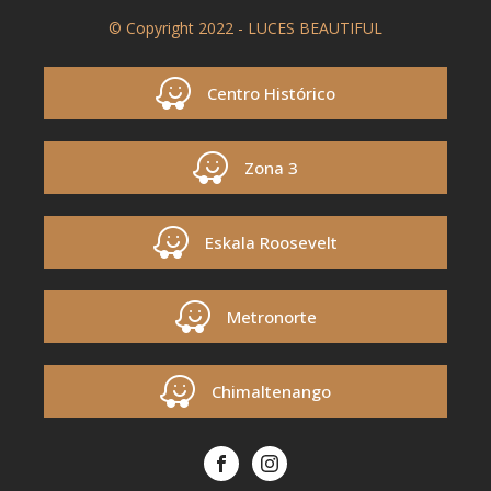
© Copyright 2022 - LUCES BEAUTIFUL
Centro Histórico
Zona 3
Eskala Roosevelt
Metronorte
Chimaltenango