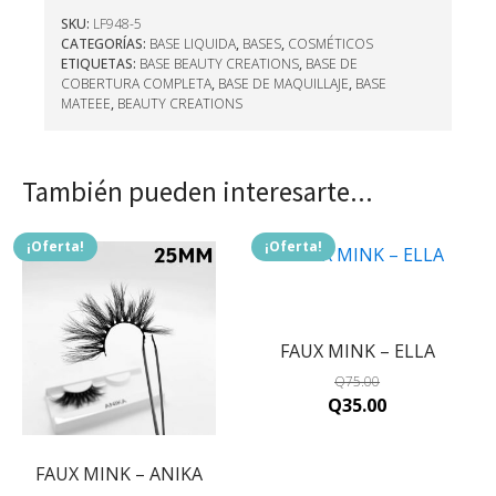
SKU:
LF948-5
CATEGORÍAS:
BASE LIQUIDA
,
BASES
,
COSMÉTICOS
ETIQUETAS:
BASE BEAUTY CREATIONS
,
BASE DE
COBERTURA COMPLETA
,
BASE DE MAQUILLAJE
,
BASE
MATEEE
,
BEAUTY CREATIONS
También pueden interesarte...
¡Oferta!
¡Oferta!
FAUX MINK – ELLA
Q
75.00
Original
Current
Q
35.00
price
price
was:
is:
FAUX MINK – ANIKA
Q75.00.
Q35.00.