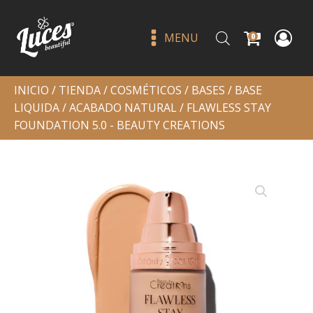
MENU
0
INICIO
/
TIENDA
/
COSMÉTICOS
/
BASES
/
BASE
LIQUIDA
/
ACABADO NATURAL
/ FLAWLESS STAY
FOUNDATION 5.0 - BEAUTY CREATIONS
Riding solo single shadow
galaxy crushin - beauty
creations
Q
49.00
+
ADD