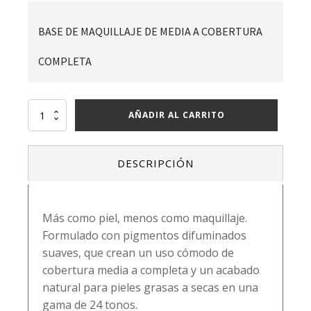
BASE DE MAQUILLAJE DE MEDIA A COBERTURA
COMPLETA
Flawless
AÑADIR AL CARRITO
stay
foundation
5.0
DESCRIPCIÓN
-
beauty
creations
cantidad
Más como piel, menos como maquillaje.
Formulado con pigmentos difuminados
suaves, que crean un uso cómodo de
cobertura media a completa y un acabado
natural para pieles grasas a secas en una
gama de 24 tonos.