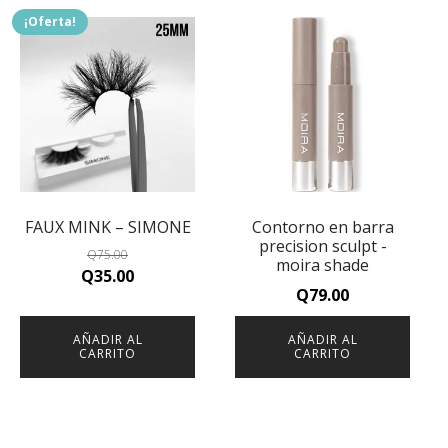
¡Oferta!
FAUX MINK – SIMONE
Contorno en barra
precision sculpt -
Q
75.00
moira shade
Original
Current
Q
35.00
Q
79.00
price
price
was:
is:
AÑADIR AL
AÑADIR AL
Q75.00.
Q35.00.
CARRITO
CARRITO