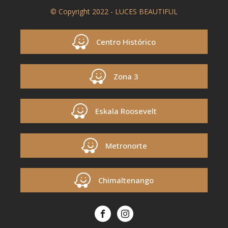
© Copyright 2022 - LUCES BEAUTIFUL
Centro Histórico
Zona 3
Eskala Roosevelt
Metronorte
Chimaltenango