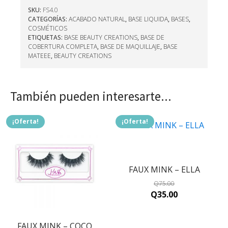
SKU:
FS4.0
CATEGORÍAS:
ACABADO NATURAL
,
BASE LIQUIDA
,
BASES
,
COSMÉTICOS
ETIQUETAS:
BASE BEAUTY CREATIONS
,
BASE DE
COBERTURA COMPLETA
,
BASE DE MAQUILLAJE
,
BASE
MATEEE
,
BEAUTY CREATIONS
También pueden interesarte...
¡Oferta!
¡Oferta!
FAUX MINK – ELLA
Q
75.00
Original
Current
Q
35.00
price
price
was:
is:
FAUX MINK – COCO