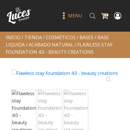
MENU
0
INICIO
/
TIENDA
/
COSMÉTICOS
/
BASES
/
BASE
LIQUIDA
/
ACABADO NATURAL
/ FLAWLESS STAY
FOUNDATION 4.0 - BEAUTY CREATIONS
Gloss topper magical - l.a. girl
Q
65.00
+
ADD