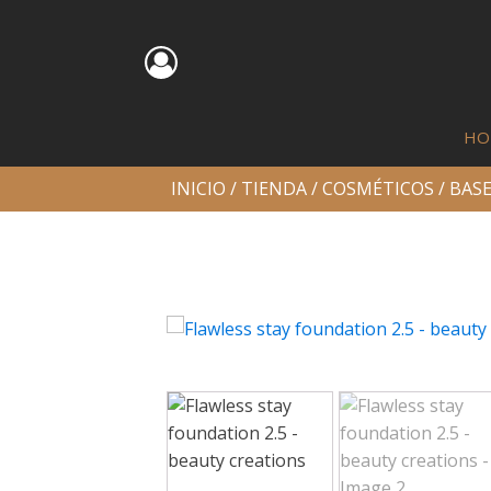
HO
INICIO
/
TIENDA
/
COSMÉTICOS
/
BASE