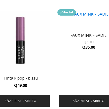
.
¡Oferta!
FAUX MINK – SADIE
Q
75.00
Original
Curren
Q
35.00
price
price
was:
is:
Q75.00.
Q35.00.
Tinta k pop - bissu
Q
49.00
AÑADIR AL CARRITO
AÑADIR AL CARRITO