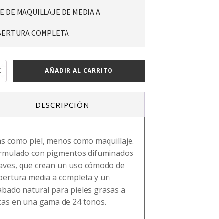
E DE MAQUILLAJE DE MEDIA A
BERTURA COMPLETA
s
AÑADIR AL CARRITO
tion
DESCRIPCIÓN
ns
ad
s como piel, menos como maquillaje.
rmulado con pigmentos difuminados
aves, que crean un uso cómodo de
bertura media a completa y un
abado natural para pieles grasas a
cas en una gama de 24 tonos.