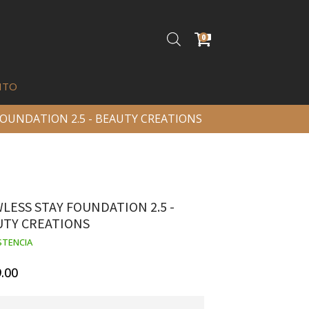
0
ITO
FOUNDATION 2.5 - BEAUTY CREATIONS
LESS STAY FOUNDATION 2.5 -
Eyebrow primer & powder kit
UTY CREATIONS
02 - italia deluxe
STENCIA
Q
35.00
+
ADD
.00