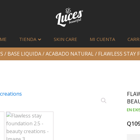
ME
TIENDA
SKIN CARE
MI CUENTA
CARR
S
/
BASE LIQUIDA
/
ACABADO NATURAL
/ FLAWLESS STAY 
FLAW
BEA
EN EXI
Q
109