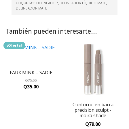
ETIQUETAS:
DELINEADOR
,
DELINEADOR LÍQUIDO MATE
,
DELINEADOR MATE
También pueden interesarte...
¡Oferta!
FAUX MINK – SADIE
Q
75.00
Original
Current
Q
35.00
price
price
was:
is:
Contorno en barra
Q75.00.
Q35.00.
precision sculpt -
moira shade
Q
79.00