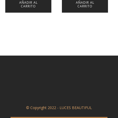
AÑADIR AL
AÑADIR AL
was:
is:
CARRITO
CARRITO
Q75.00.
Q35.00.
© Copyright 2022 - LUCES BEAUTIFUL