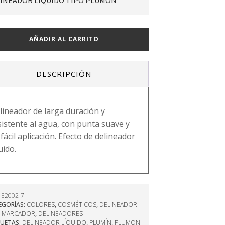
INEADOR LÍQUIDO TIPO PLUMÓN
N
AÑADIR AL CARRITO
O
DESCRIPCIÓN
DO
ad
lineador de larga duración y
sistente al agua, con punta suave y
 fácil aplicación. Efecto de delineador
uido.
:
E2002-7
EGORÍAS:
COLORES
,
COSMÉTICOS
,
DELINEADOR
O MARCADOR
,
DELINEADORES
QUETAS:
DELINEADOR LÍQUIDO
,
PLUMÍN
,
PLUMON