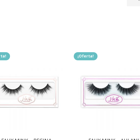
.
rta!
¡Oferta!