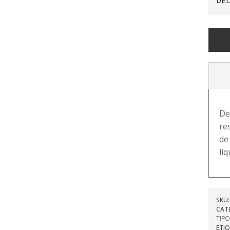
DEL
PLUMÍ
LÍQUID
MATTE
-
MORA
cantid
De
re
de
líq
SKU
CAT
TIP
ETI