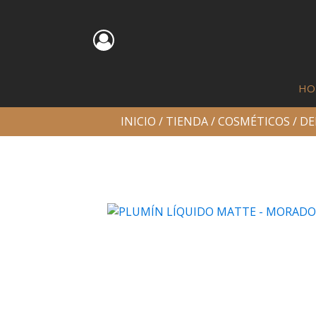
HO
INICIO
/
TIENDA
/
COSMÉTICOS
/
DE