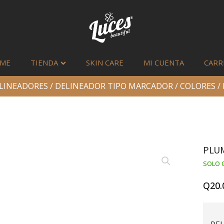
ME
TIENDA
SKIN CARE
MI CUENTA
CARR
LINEADORES
/
DELINEADOR TIPO MARCADOR
/
COLORES
/
PLUM
SOLO 
Q
20.